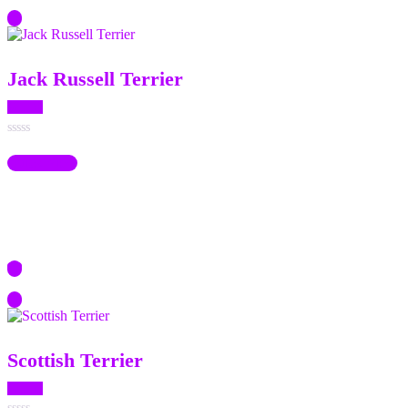
Jack Russell Terrier
$
21.00
Dinilai
0
Quick View
dari
5
Scottish Terrier
$
21.00