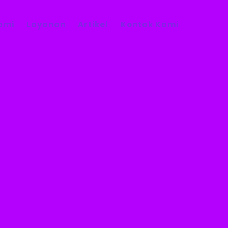
ami
Layanan
Artikel
Kontak Kami