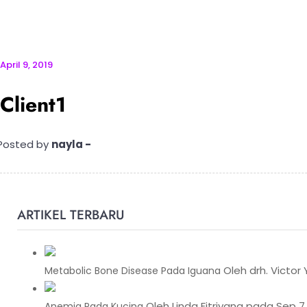
April 9, 2019
Client1
Posted by
nayla -
ARTIKEL TERBARU
Oleh drh. Victor 
Metabolic Bone Disease Pada Iguana
Oleh Linda Fitriyana pada Sep 7,
Anemia Pada Kucing