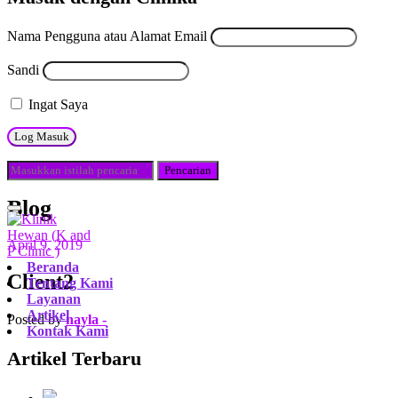
Nama Pengguna atau Alamat Email
Sandi
Ingat Saya
Blog
April 9, 2019
Beranda
Client2
Tentang Kami
Layanan
Artikel
Posted by
nayla -
Kontak Kami
Artikel Terbaru