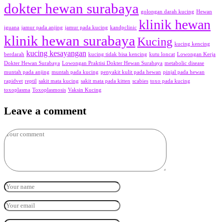
dokter hewan surabaya
golongan darah kucing
Hewan
klinik hewan
iguana
jamur pada anjing
jamur pada kucing
kandpclinic
klinik hewan surabaya
Kucing
kucing kencing
kucing kesayangan
berdarah
kucing tidak bisa kencing
kutu loncat
Lowongan Kerja
Dokter Hewan Surabaya
Lowongan Praktisi Dokter Hewan Surabaya
metabolic disease
muntah pada anjing
muntah pada kucing
penyakit kulit pada hewan
pinjal pada hewan
rapidvet
reptil
sakit mata kucing
sakit mata pada kitten
scabies
toxo pada kucing
toxoplasma
Toxoplasmosis
Vaksin Kucing
Leave a comment