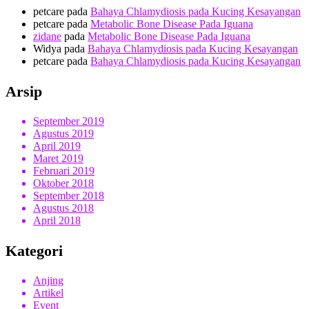
petcare
pada
Bahaya Chlamydiosis pada Kucing Kesayangan
petcare
pada
Metabolic Bone Disease Pada Iguana
zidane
pada
Metabolic Bone Disease Pada Iguana
Widya
pada
Bahaya Chlamydiosis pada Kucing Kesayangan
petcare
pada
Bahaya Chlamydiosis pada Kucing Kesayangan
Arsip
September 2019
Agustus 2019
April 2019
Maret 2019
Februari 2019
Oktober 2018
September 2018
Agustus 2018
April 2018
Kategori
Anjing
Artikel
Event