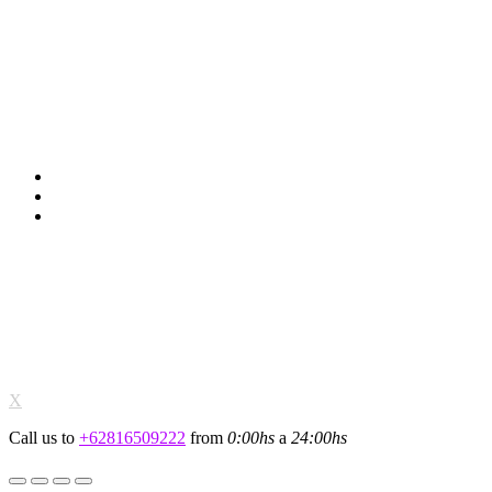
Berlangganan Sekarang!
Dapatkan berita terbaru dari kandpclinic.com
Ikuti Kami:
© K and P Clinic, All rights Reserved.
X
Call us to
+62816509222
from
0:00hs
a
24:00hs