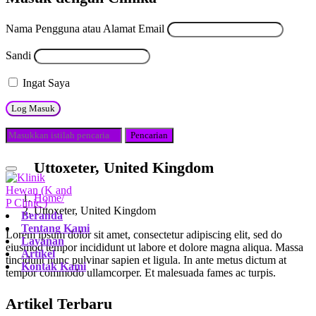
Nama Pengguna atau Alamat Email
Sandi
Ingat Saya
Uttoxeter, United Kingdom
Home
Uttoxeter, United Kingdom
Beranda
Tentang Kami
Lorem ipsum dolor sit amet, consectetur adipiscing elit, sed do
Layanan
eiusmod tempor incididunt ut labore et dolore magna aliqua. Massa
Artikel
tincidunt nunc pulvinar sapien et ligula. In ante metus dictum at
Kontak Kami
tempor commodo ullamcorper. Et malesuada fames ac turpis.
Artikel Terbaru