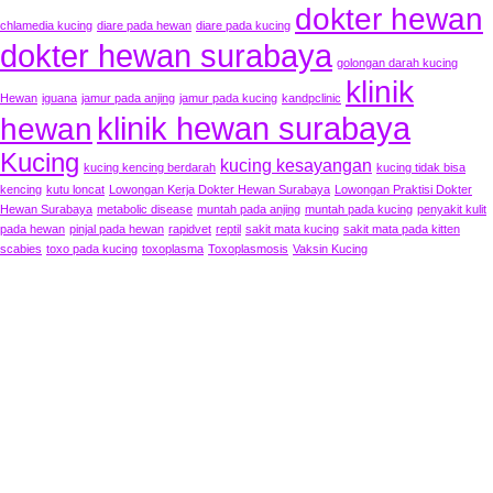
dokter hewan
chlamedia kucing
diare pada hewan
diare pada kucing
dokter hewan surabaya
golongan darah kucing
klinik
Hewan
iguana
jamur pada anjing
jamur pada kucing
kandpclinic
klinik hewan surabaya
hewan
Kucing
kucing kesayangan
kucing kencing berdarah
kucing tidak bisa
kencing
kutu loncat
Lowongan Kerja Dokter Hewan Surabaya
Lowongan Praktisi Dokter
Hewan Surabaya
metabolic disease
muntah pada anjing
muntah pada kucing
penyakit kulit
pada hewan
pinjal pada hewan
rapidvet
reptil
sakit mata kucing
sakit mata pada kitten
scabies
toxo pada kucing
toxoplasma
Toxoplasmosis
Vaksin Kucing