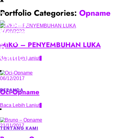
Portfolio Categories:
Opname
14/08/2022
MIKO – PENYEMBUHAN LUKA
Baca Lebih Lanjut
06/12/2017
Oci-Opname
BERANDA
Baca Lebih Lanjut
21/11/2017
TENTANG KAMI